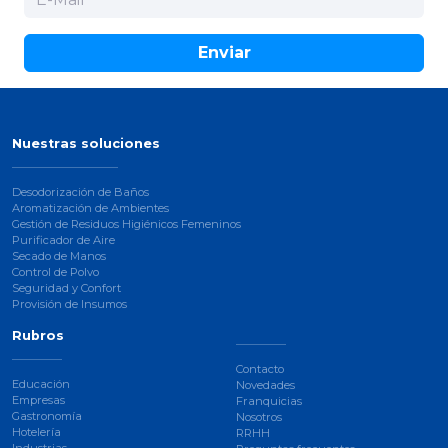
Enviar
Nuestras soluciones
Desodorización de Baños
Aromatización de Ambientes
Gestión de Residuos Higiénicos Femeninos
Purificador de Aire
Secado de Manos
Control de Polvo
Seguridad y Confort
Provisión de Insumos
Rubros
Contacto
Educación
Novedades
Empresas
Franquicias
Gastronomía
Nosotros
Hotelería
RRHH