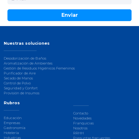
Enviar
Nuestras soluciones
Desodorización de Baños
Aromatización de Ambientes
Gestión de Residuos Higiénicos Femeninos
Purificador de Aire
Secado de Manos
Control de Polvo
Seguridad y Confort
Provisión de Insumos
Rubros
Contacto
Educación
Novedades
Empresas
Franquicias
Gastronomía
Nosotros
Hotelería
RRHH
Industrias
Preguntas frecuentes