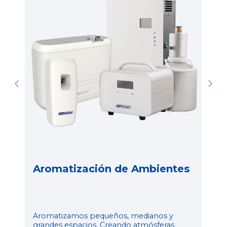
M
ai
y
o
b
Aromatización de Ambientes
Aromatizamos pequeños, medianos y
grandes espacios. Creando atmósferas